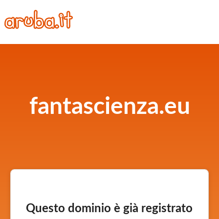
fantascienza.eu
Questo dominio è già registrato